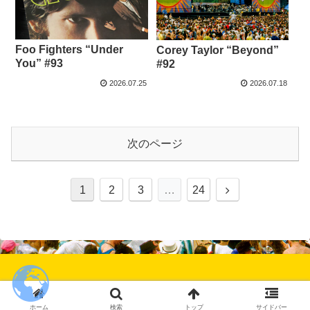
Foo Fighters “Under
Corey Taylor “Beyond”
You” #93
#92
2026.07.25
2026.07.18
次のページ
次
1
2
3
…
24
へ
these images have permission to use by SHUTTERSTOCK
ホーム
検索
トップ
サイドバー