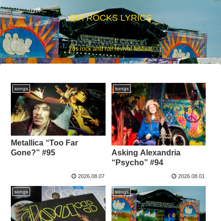
SIX ROCKS LYRICS
20s rock and roll revival festival
songs
songs
Metallica “Too Far
Asking Alexandria
Gone?” #95
“Psycho” #94
2026.08.07
2026.08.01
songs
songs